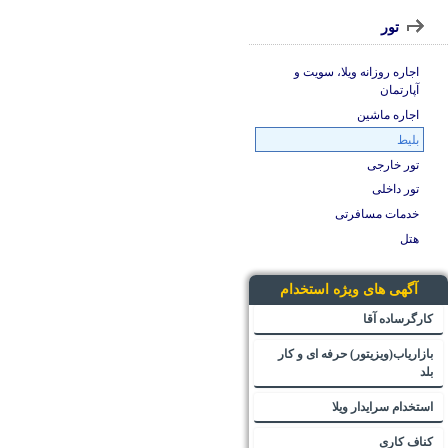
تور
اجاره روزانه ویلا، سویت و
آپارتمان
اجاره ماشین
بلیط
تور خارجی
تور داخلی
خدمات مسافرتی
هتل
آگهی های ویژه استخدام
کارگرساده آقا
بازاریاب(ویزیتور) حرفه ای و کار
بلد
استخدام سرایدار ویلا
کناف کاری