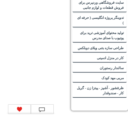
سایت فروشگاهی وردپرس برای
فروش قطعات و لوازم جانبی
تدوینگر پروژه انگلیسی ( حرفه ای
)
تولید محتوای آموزشی ترید برای
یوتیوب با صدای مدرس
طراحی سازه بتنی ویلای دوبلکس
کار در منزل ادمینی
سالندار رستوران
مربی مهد کودک
ظرفشور - آشپز - پیتزا زن - گریل
کار - صندوقدار
تماس با ما
|
موتور جستجوی فرصت‌های شغلی
|
اخبار استخدام
|
استخدام‌های دولتی
|
استخدام‌
بانک‌ها و موسسات مالی
|
استخدام‌ نیروهای مسلح
|
استخدام‌ شرکت‌های معتبر
|
ایزی مد کالا
|
شبا