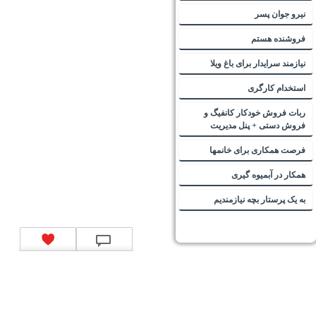
نیرو جوان پسر
فروشنده هستم
نیازمند سرایدار برای باغ ویلا
استخدام کارگری
ربات فروش خودکار کانفیگ و
فروش دستی + پنل مدیریت
فرصت همکاری برای خانمها
همکار در آبمیوه گیری
به یک پرستار بچه نیازمندیم
تماس با ما
|
موتور جستجوی فرصت‌های شغلی
|
اخبار استخدام
|
استخدام‌های دولتی
|
استخدام‌
بانک‌ها و موسسات مالی
|
استخدام‌ نیروهای مسلح
|
استخدام‌ شرکت‌های معتبر
|
ایزی مد کالا
|
شبا
چیست؟
|
کد شبای بانک ملی
|
کد شبای بانک صادرات
|
کد شبای بانک تجارت
|
کد شبای بانک سپه
|
کد
شبای بانک توصعه صادرات
|
کد شبای بانک کشاورزی
|
کد شبای بانک صنعت و معدن
|
کد شبای بانک