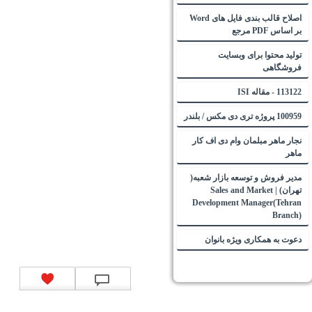
اصلاح قالب بندی فایل های Word
بر اساس PDF مرجع
تولید محتوا برای وبسایت
فروشگاهی
113122 - مقاله ISI
100959 پروژه تری دی مکس / بلندر
نجار ماهر مبلمان وام دی اف کار
ماهر
مدیر فروش و توسعه بازار شعبه(
تهران) | Sales and Market
Development Manager(Tehran
Branch)
دعوت به همکاری ویژه بانوان
تماس با ما
|
موتور جستجوی فرصت‌های شغلی
|
اخبار استخدام
|
استخدام‌های دولتی
|
استخدام‌