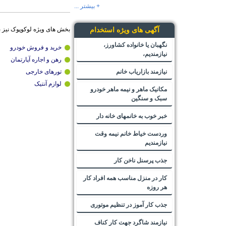
+ بیشتر ...
بخش های ویژه لوکوپوک نیز 
آگهی های ویژه استخدام
نگهبان یا خانواده کشاورز،
خرید و فروش خودرو
نیازمندیم،
رهن و اجاره آپارتمان
نیازمند بازاریاب خانم
تورهای خارجی
لوازم آنتیک
مکانیک ماهر و نیمه ماهر خودرو
سبک و سنگین
خبر خوب به خانمهای خانه دار
وردست خیاط خانم نیمه وقت
نیازمندیم
جذب پرسنل ناخن کار
کار در منزل مناسب همه افراد کار
هر روزه
جذب کار آموز در تنظیم موتوری
نیازمند شاگرد جهت کار کناف