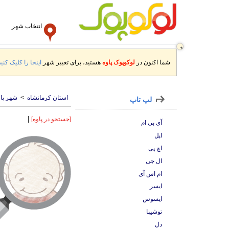
انتخاب شهر
شما اکنون در
لوکوپوک پاوه
هستید، برای تغییر شهر
اینجا را کلیک کنید
استان کرمانشاه
>
شهر پاو
لپ تاپ
|
[جستجو در پاوه]
آی بی ام
اپل
اچ پی
ال جی
ام اس آی
ایسر
ایسوس
توشیبا
دل