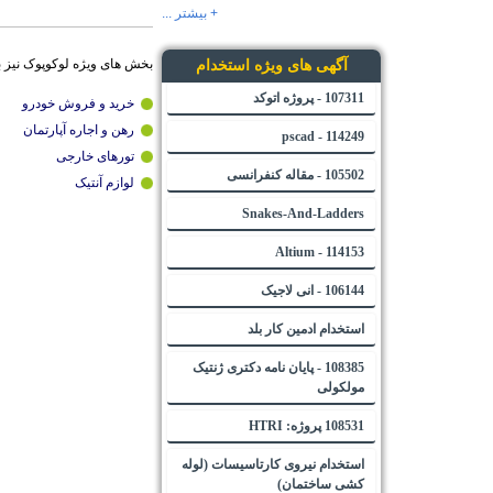
+ بیشتر ...
بخش های ویژه لوکوپوک نیز 
آگهی های ویژه استخدام
107311 - پروژه اتوکد
خرید و فروش خودرو
رهن و اجاره آپارتمان
114249 - pscad
تورهای خارجی
105502 - مقاله کنفرانسی
لوازم آنتیک
Snakes-And-Ladders
114153 - Altium
106144 - انی لاجیک
استخدام ادمین کار بلد
108385 - پایان نامه دکتری ژنتیک
مولکولی
108531 پروژه: HTRI
استخدام نیروی کارتاسیسات (لوله
کشی ساختمان)