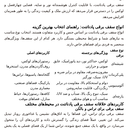
سقف برقی پادناتنت، با قابلیت کنترل هوشمندانه نور و سایه، فضایی چهارفصل و
لوکس را در دسترس قرار می‌دهد که ارزش ملک و کیفیت زندگی را به طور همزمان
افزایش می‌دهد.
انواع سقف برقی پادناتنت: راهنمای انتخاب بهترین گزینه
انواع سقف برقی پادناتنت بر اساس جنس و کاربرد متفاوت هستند. انتخاب نوع مناسب
به نیازهای شما و شرایط محیطی بستگی دارد. هر کدام از این سقف‌ها، ویژگی‌های
منحصر به فردی برای فضاهای خاص دارند.
نوع سقف
ویژگی‌های برجسته
کاربردهای اصلی
برقی
لوکس، حداکثر نور، دید پانورامیک، عایق
رستوران‌های لوکس،
شیشه‌ای
صوتی و حرارتی
روف‌گاردن‌های مدرن، استخرها
مقرون‌به‌صرفه، مقاوم در برابر ضربه و
پلی‌کربنات
گلخانه‌ها، پاسیوها، تراس‌ها
UV، سبک، نورگیر
دوام و استحکام بالا، مقاومت در برابر
پارکینگ، فضاهای صنعتی،
آلومینیومی
زنگ‌زدگی، قابلیت سایه‌روشن
معماری مدرن
سبک، تنوع رنگ بالا، ضدآب و ضد UV،
کافه‌ها، رستوران‌ها، حیاط
پارچه‌ای
مناسب آب و هوای مختلف
منازل، فضاهای موقت
کاربردهای خلاقانه سقف برقی پادناتنت در محیط‌های مختلف
سقف برقی برای تراس و بالکن
سقف برقی برای تراس، این فضاها را به اتاق‌های نشیمن یا غذاخوری روباز تبدیل
می‌کند. این تغییر، عملاً فضای زندگی را گسترش داده و کاربردهای آن را متحول
می‌سازد. در واقع، با یک سقف جمع شونده، تراس شما از یک فضای فصلی به یک بخش