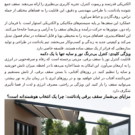
تراس، روف‌گاردن و حیاط می‌آورد.
عملکرد این سقف‌ها بر پایه سیستم‌های مکانیکی و الکتریکی استوار است. با فرمان از
راه دور، موتورها به حرکت درآمده و پنل‌های سقف را به آرامی و بی‌صدا جابه‌جا می‌کنند.
این انعطاف‌پذیری، فضاهای مرده را به محیطی پویا و قابل استفاده در تمام فصول تبدیل
می‌کند و کیفیتی جدید به زندگی و کسب‌وکار می‌بخشد. تیم پادناتنت در طراحی و تولید
سازه‌هایی که فراتر از یک سقف ساده هستند، فلسفه خاصی دارد.
ویژگی کلیدی: کنترل بی‌درنگ نور و سایه تنها با یک دکمه
قابلیت کنترل نور با سقف برقی، مزیتی برجسته است که رفاه و صرفه‌جویی در انرژی
را به ارمغان می‌آورد. این امکان به شما اجازه می‌دهد تا در لحظه، میزان تابش خورشید
و سایه را تنظیم کنید. در روزهای آفتابی، با بستن سقف برقی، از تابش مستقیم و
خیره‌کننده آفتاب در امان خواهید بود و در روزهای ابری یا در زمان نیاز به نور بیشتر،
می‌توانید سقف را باز کنید. این ویژگی بر راحتی، مصرف انرژی و لذت از فضا تأثیری
شگرف دارد.
مزایای بی‌شمار سقف برقی پادناتنت: چرا یک انتخاب هوشمندانه است؟