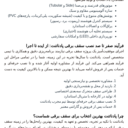
موتورهای قدرتمند و بی‌صدا (Side و Tubular)
سازه آلومینیومی مقاوم و سبک
پوشش‌های متنوع و با کیفیت (شیشه سکوریت، پلی‌کربنات، پارچه‌های PVC)
سیستم کنترل هوشمند (ریموت، برد، رسیور)
یراق‌آلات و اتصالات استاندارد
سیستم تخلیه آب هوشمند (اختیاری)
نورپردازی داخلی (LED) و امکانات سفارشی
فرآیند صفر تا صد نصب سقف برقی پادناتنت: از ایده تا اجرا
اجرای موفقیت‌آمیز یک پروژه سقف برقی نیازمند برنامه‌ریزی دقیق و همکاری با تیمی
متخصص است. پادناتنت با سال‌ها تجربه در این زمینه، شما را در تمامی مراحل این
فرآیند همراهی می‌کند. این فرآیند از مشاوره اولیه آغاز شده و تا نصب حرفه‌ای و
خدمات پس از فروش ادامه می‌یابد تا بهترین نتیجه ممکن و با بالاترین کیفیت به دست
آید.
مشاوره تخصصی و نیازسنجی اولیه
بازدید از محل و نقشه‌برداری دقیق
طراحی سقف متحرک سه‌بعدی اختصاصی
تولید در کارخانه با متریال استاندارد
نصب سقف برقی حرفه‌ای توسط تیم مجرب پادناتنت
خدمات پس از فروش و گارانتی معتبر
چرا پادناتنت بهترین انتخاب برای سقف برقی شماست؟
پادناتنت با تکیه بر تجربه، تخصص و تعهد به کیفیت، بهترین راه‌حل‌ها را در زمینه سقف
برقی ارائه می‌دهد. این مجموعه با رزومه‌ای درخشان در اجرای پروژه‌های بزرگ و