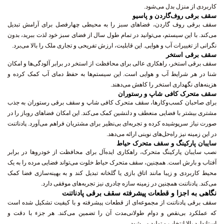
کاربردی از منزل بدل می‌شود.
سقف برقی روف‌گاردن و پاسیو
سقف برقی روف گاردن، فضاهای سبز را به محیطی چهارفصل برای آرامش تبدیل
می‌کند. با این سیستم، می‌توانید در تمام طول سال از فضای سبز خود لذت ببرید، بدون
نگرانی از تغییرات آب و هوایی. این قابلیت، ارزش تفریحی و تجاری ملک را بالا می‌برد.
سقف برقی استخر
سقف برقی استخر، راهکاری عالی برای محافظت از استخر در برابر آلودگی‌ها و امکان
شنا در هر شرایط آب و هوایی است. این سیستم‌ها به حفظ دمای آب کمک کرده و
هزینه‌های نگهداری استخر را کاهش می‌دهند.
سقف متحرک کافی شاپ و رستوران
برای صاحبان کسب‌وکارها، سقف متحرک کافی شاپ و سقف برقی رستوران به جذب
مشتری بیشتر با فضایی منعطف و دلنشین کمک می‌کند. این امکان فضاهای روباز را در
صورت نیاز سرپوشیده کرده و تجربه‌ای بی‌نظیر برای مشتریان فراهم می‌آورد. پادناتنت
در این زمینه نیز راه‌حل‌های نوینی ارائه می‌دهد.
سایبان پارکینگ و سقف متحرک حیاط
نصب سایبان پارکینگ متحرک، راهکاری ایده‌آل برای محافظت از خودروها در برابر
آفتاب و بارش است. همچنین، سقف متحرک حیاط خلوت می‌تواند فضایی مرده را به یک
محیط کاربردی و زیبا مانند اتاق بازی یا گلخانه تبدیل کند و به بهینه‌سازی فضا کمک
می‌کند. پادناتنت همچنین در زمینه سازه چادری نیز تجربه‌های موفقی دارد.
نگاهی به اجزا و قطعات پیشرفته سقف برقی پادناتنت
سقف برقی پادناتنت از مجموعه‌ای از قطعات پیشرفته و با کیفیت تشکیل شده است
که عملکرد بی‌نقص و دوام طولانی‌مدت آن را تضمین می‌کند. هر جزء با دقت و
استاندارد بالا انتخاب و تولید می‌شود.