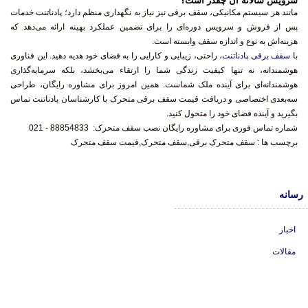
سرویس سالانه آن چقدر است؟
مانند هر سیستم مکانیکی، سقف برقی نیز نیاز به نگهداری منظم دارد؛ پادناتنت خدمات
پس از فروش و سرویس دوره‌ای را برای تضمین عملکرد بهینه ارائه می‌دهد که
هزینه‌اش به نوع و اندازه سقف وابسته است.
با
سقف برقی پادناتنت
، راحتی، زیبایی و کارایی را به فضای خود هدیه دهید. این فناوری
هوشمندانه، نه تنها کیفیت زندگی شما را ارتقاء می‌بخشد، بلکه سرمایه‌گذاری
هوشمندانه‌ای برای آینده ملک شماست. همین امروز برای مشاوره رایگان، طراحی
سه‌بعدی اختصاصی و دریافت قیمت سقف برقی متحرک با کارشناسان پادناتنت تماس
بگیرید و آینده فضای خود را متحول کنید.
شماره تماس فوری برای مشاوره رایگان
نصب سقف متحرک
:
88854833 - 021
برچسب ها :
سقف متحرک برقی,سقف متحرک,قیمت سقف متحرک
رسانه
اخبار
مقالات