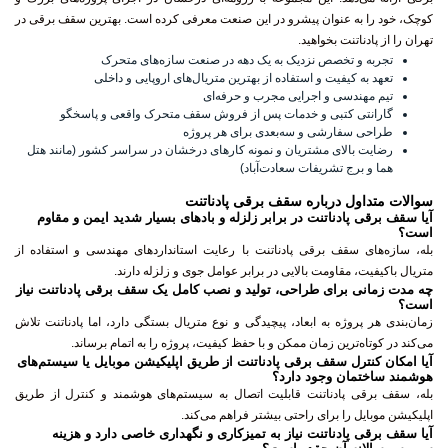
کوچک، خود را به عنوان پیشرو در این صنعت معرفی کرده است.
بهترین سقف برقی در
تهران
را از پادناتنت بخواهید.
تجربه و تخصص نزدیک به یک دهه در صنعت سازه‌های متحرک
تعهد به کیفیت و استفاده از بهترین متریال‌های اروپایی و داخلی
تیم مهندسی و اجرایی مجرب و حرفه‌ای
گارانتی کتبی و خدمات پس از فروش سقف متحرک واقعی و پاسخگو
طراحی سفارشی و سه‌بعدی برای هر پروژه
رضایت بالای مشتریان و نمونه کارهای درخشان در سراسر کشور (مانند هتل
هما و برج تشریفات سعادت‌آباد)
سوالات متداول درباره سقف برقی پادناتنت
آیا سقف برقی پادناتنت در برابر زلزله و بادهای بسیار شدید ایمن و مقاوم
است؟
بله، سازه‌های سقف برقی پادناتنت با رعایت استانداردهای مهندسی و استفاده از
متریال باکیفیت، مقاومت بالایی در برابر عوامل جوی و زلزله دارند.
چه مدت زمانی برای طراحی، تولید و نصب کامل یک سقف برقی پادناتنت نیاز
است؟
زمان‌بندی هر پروژه به ابعاد، پیچیدگی و نوع متریال بستگی دارد، اما پادناتنت تلاش
می‌کند در کوتاه‌ترین زمان ممکن و با حفظ کیفیت، پروژه را به اتمام برساند.
آیا امکان کنترل سقف برقی پادناتنت از طریق اپلیکیشن موبایل یا سیستم‌های
هوشمند ساختمان وجود دارد؟
بله، سقف برقی پادناتنت قابلیت اتصال به سیستم‌های هوشمند و کنترل از طریق
اپلیکیشن موبایل را برای راحتی بیشتر فراهم می‌کند.
آیا سقف برقی پادناتنت نیاز به تمیزکاری و نگهداری خاصی دارد و هزینه